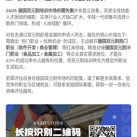
24/25 德国双元制培训市场供需失衡
并非孤立现象，而是全球技能
人才困境的缩影：实体行业人才缺口扩大，年轻一代却集中选择少
数热门领域，形成 “人岗错配” 循环。
对有志通过双元制赴德发展的申请人而言，报告的核心价值在于：
需跳出 “热门职业 = 优质机会” 的误区，主动避开
德国双元制热门
职业（软件开发 / 商业管理）
等红海领域，精准对接
德国双元制冷
门职业（食品加工 / 金属加工）
等企业真实需求岗位，才能在
43% 的成功率中占据有利位置，将双元制培训转化为稳定的职业
生涯起点。
若需评估自身在德国双元制市场的匹配度，或了解更多高需求、低
竞争的职业与区域机会，可联系安拙国际客服，获取一对一咨询与
资格评估服务。