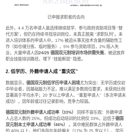
已申报求职者的去向
此外，4.4 万名申请人虽选择继续就学、参与政府资助项目等 “替
代方案”，但仍在持续寻找培训岗位，未真正脱离 “求职队列”。未
进入培训体系的申请人中，17% 被迫从事无技术含量的辅助性工
作（如仓储分拣、临时服务），5% 参与资助项目，2% 陷入失
业，大量申请人因
24/25 德国双元制培训市场供需失衡
，被迫放弃
职业技能培训路径，埋下 “技能断层” 隐患。
2. 低学历、外籍申请人成 “重灾区”
数据显示，
德国双元制低学历申请人困境
尤为突出：无学历或仅初
中毕业者，因基础能力不足，难以满足多数岗位要求，未获岗比例
显著高于平均水平；20 岁以上申请人、“重复申请人”（多次申请未
成功），因年龄或过往记录影响，竞争力较弱。
德国双元制外籍申请人成功率（33%）
同样不容乐观：外籍申请
人占总人数的 25%，但成功启动培训的比例仅 33%，远低于
德国
双元制本土申请人成功率（46%）
。其中难民群体占外籍申请人
的 40% 以上，他们多存在年龄偏大（17% 为 25 岁以上）、学历