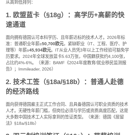
从高到低排列：
1. 欧盟蓝卡（§18g）：高学历+高薪的快
速通道
面向拥有德国认可本科学历、且年薪达标的技术人才。2026年标
准：普通职业年薪≥
50,700欧元
，紧缺职业（IT、工程、医疗、护
理等）年薪≥
45,934欧元
。IT从业人员凭3年以上工作经验可豁免学
历要求。2024年全球发放蓝卡5.63万张，中国籍获批约4,100张，
占比约4%-6%。（来源：BAMF《2024年度教育/就业移民监测报
告》；Immileader, 2026）
2. 技术工签（§18a/§18b）：普通人赴德
的经济路线
面向获得德国雇主正式工作合同、且具备德国认可职业资质的技术
人才。无硬性年薪门槛，但岗位必须与学历或资质高度匹配，这是
大多数中国技术工人实际拿到的签证类型。（来源：德国《居留
法》§18a/§18b）