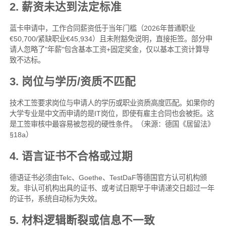
2. 薪资未达到法定标准
蓝卡申请中，工作合同薪资低于当年门槛（2026年普通职业
€50,700/紧缺职业€45,934）且未附豁免说明，直接拒签。部分申
请人忽略了"年薪"包含基本工资+固定奖金，仅以基本工资计算导
致不达标。
3. 岗位与学历/资质不匹配
技术工签要求岗位与申请人的学历或职业资质高度匹配。如果你的
大学专业是中文而申请的是IT岗位，即使有雇主合同也会被拒。这
是工签审核中最容易被忽视的硬性条件。（来源：德国《居留法》
§18a）
4. 语言证书不合格或过期
德语证书必须由Telc、Goethe、TestDaF等德国官方认可机构颁
发。非认可机构出具的证书、或考试日期早于申请递交日超过一年
的证书，系统自动标为失效。
5. 材料逻辑断裂或信息不一致