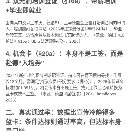
3. 双元制培训签证（§16a）：带薪培训
+毕业即就业
面向高中及以上学历、德语B1、且与德国企业签订培训合同的申请
人。培训期间领取津贴（2026年法定最低第1年€724/月），毕业
后转工签。适合愿意从技术岗位扎实起步的人。（来源：德国《居
留法》§16a；BBiG法定津贴标准，2026）
4. 机会卡（§20a）：本身不是工签，而是
赴德“入场券”
2024年新推出的积分制求职签证，持卡可在德国境内寻找工作最
长12个月。需满足学历/资质+积分要求（满6分），2026年保证金
标准约€1,091/月。机会卡本身不是工签，找到工作后必须转换为
蓝卡或技术工签。（来源：德国《居留法》§20a；Immiforyou,
2026）
二、真实通过率：数据比宣传冷静得多
蓝卡：条件达标则通过率高，但达标本身