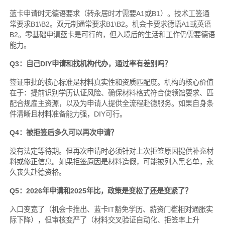
蓝卡申请时无德语要求（转永居时才需要A1或B1）。技术工签通
常要求B1\B2。双元制通常要求B1\B2。机会卡要求德语A1或英语
B2。零基础申请蓝卡是可行的，但入境后的生活和工作仍需要德语
能力。
Q3：自己DIY申请和找机构代办，通过率有差别吗？
签证审批的核心标准是材料真实性和资质匹配度。机构的核心价值
在于：提前识别学历认证风险、确保材料格式符合使领馆要求、匹
配合规雇主资源，以及为申请人提供全流程赴德服务。如果自身条
件清晰且材料准备能力强，DIY可行。
Q4：被拒签后多久可以再次申请？
没有法定等待期。但再次申请时必须针对上次拒签原因提供补充材
料或修正信息。如果拒签原因是材料造假，可能被列入黑名单，永
久丧失赴德资格。
Q5：2026年申请和2025年比，政策是变松了还是变紧了？
入口变宽了（机会卡推出、蓝卡IT豁免学历、薪资门槛相对通胀实
际下降），但审核变严了（材料交叉验证自动化、拒签率上升