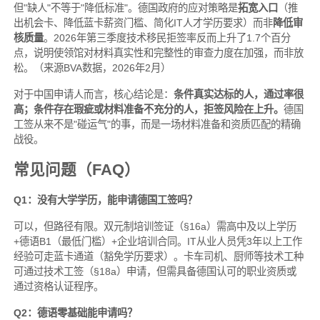
但"缺人"不等于"降低标准"。德国政府的应对策略是
拓宽入口
（推
出机会卡、降低蓝卡薪资门槛、简化IT人才学历要求）而非
降低审
核质量
。2026年第三季度技术移民拒签率反而上升了1.7个百分
点，说明使领馆对材料真实性和完整性的审查力度在加强，而非放
松。（来源BVA数据，2026年2月）
对于中国申请人而言，核心结论是：
条件真实达标的人，通过率很
高；条件存在瑕疵或材料准备不充分的人，拒签风险在上升。
德国
工签从来不是"碰运气"的事，而是一场材料准备和资质匹配的精确
战役。
常见问题（FAQ）
Q1：没有大学学历，能申请德国工签吗？
可以，但路径有限。双元制培训签证（§16a）需高中及以上学历
+德语B1（最低门槛）+企业培训合同。IT从业人员凭3年以上工作
经验可走蓝卡通道（豁免学历要求）。卡车司机、厨师等技术工种
可通过技术工签（§18a）申请，但需具备德国认可的职业资质或
通过资格认证程序。
Q2：德语零基础能申请吗？