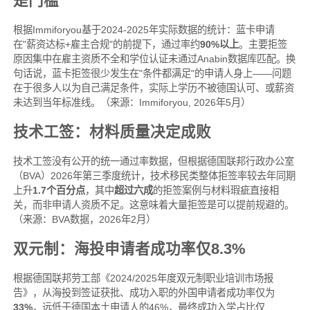
是门槛
根据Immiforyou基于2024-2025年实际数据的统计：蓝卡申请
在"薪资达标+雇主合规"的前提下，通过率约
90%以上
。主要拒签
原因集中在雇主资质不全和学位认证未通过Anabin数据库匹配。换
句话说，蓝卡拒签很少发生在"条件都满足"的申请人身上——问题
在于很多人以为自己满足条件，实际上学历不被德国认可、或薪资
未达到当年标准线。（来源：Immiforyou, 2026年5月）
技术工签：材料质量决定成败
技术工签没有公开的统一通过率数据，但根据德国联邦行政办公室
（BVA）2026年第三季度统计，技术移民类整体拒签率较去年同期
上升
1.7个百分点
，其中
超过六成
的拒签案例与材料瑕疵直接相
关，而非申请人资质不足。这意味着大量拒签是可以提前规避的。
（来源：BVA数据，2026年2月）
双元制：海投申请者成功率仅8.3%
根据德国联邦劳工部《2024/2025年度双元制职业培训市场报
告》，从海投到签证获批、成功入职的外国申请者成功率仅为
33%
，远低于德国本土申请人的46%，最终成功入学占比仅