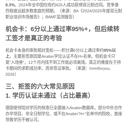
8.3%
。2024年全中国仅有约420人成功获得双元制合同。竞争激
烈程度远超多数家庭的预期。（来源：BA《2024/2025年度双元制
职业培训市场报告》；BAMF监测报告）
机会卡：6分以上通过率95%+，但后续转
工签才是真正的考验
机会卡本身的审批相对宽松——积分满6分以上通过率约
95%以
上
，主要拒签原因是Anabin学位认证不在H+名单。但机会卡只
是"入场券"，12个月内找不到工作就必须离境。真正的难度在于持
卡期间的求职成功率，而非签证审批。（来源：Immiforyou,
2026）
三、拒签的六大常见原因
1. 学历认证未通过（占比最高）
德国使领馆对学历的核查已全面接入Anabin数据库。部分中外合作
办学项目、非全日制学位、或不在Anabin"H+"名单中的院校，直接
导致学历不被认可。