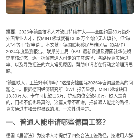
摘要
：2026年德国技术人才缺口持续扩大——全国约需30万额外
外国专业人才，仅MINT领域就有13.39万个岗位无人填补。但"缺
人"不等于"好申请"。本文基于德国联邦移民与难民局（BAMF）
2024年度监测报告、联邦劳工局（BA）最新数据及德国驻华使领
馆审核动态，逐一拆解普通人可走的工签路径、各路径真实通过
率、以及导致拒签的六大常见原因，帮助申请者在行动之前理清思
路。
"德国缺人，工签好申请吗？"这是安拙国际2026年咨询量最高的问
题之一。根据德国经济研究所（IW）报告显示，MINT领域缺口
13.39万人、卡车司机缺口6万、护理岗位空缺4.6万。缺人是真
的，门槛不低也是真的。这篇文章不画饼，把普通人能走的路径、
真实通过率和最容易踩的坑，一次性讲清楚。
一、普通人能申请哪些德国工签？
德国《居留法》为技术人才提供了四条合法工签路径，按适用人群