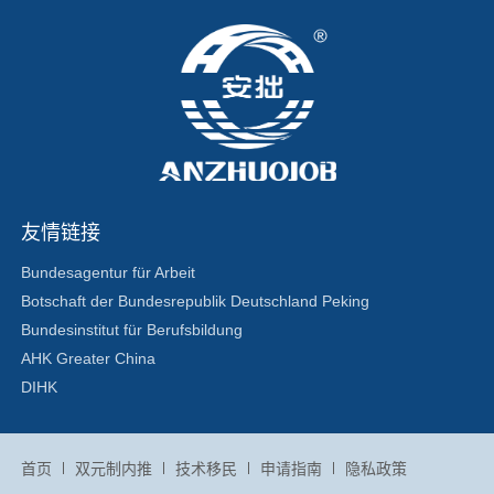
友情链接
Bundesagentur für Arbeit
Botschaft der Bundesrepublik Deutschland Peking
Bundesinstitut für Berufsbildung
AHK Greater China
DIHK
联系我们
首页
双元制内推
技术移民
申请指南
隐私政策