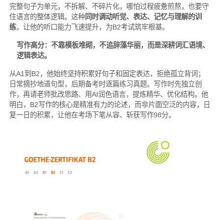
完整句子为单元，不拆解、不碎片化，哪怕过程疲惫煎熬，也要守
住语言的整体逻辑。这种
同时调动听觉、表达、记忆与理解的训
练
，让他的听口能力飞速提升，为B2考试筑牢根基。
写作高分：不靠模板堆砌，不追辞藻华丽，而是深耕词汇语境、
逻辑表达。
从A1到B2，他始终坚持积累好句子和固定表达，拒绝孤立背词；
日常摘抄地道句型，后期备考时逐篇练习真题。写作时先独立创
作，再请老师批改思路、用AI润色语言，提炼精华、优化结构。他
明白，B2写作的核心是精准有力的论述，而非片面空泛的内容，日
复一日的积累，让他在考场下笔从容、斩获写作98分。