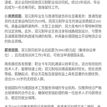
请者，该企业同时招收双元制职业培训司机。经过3年培训，毕业
后成为一名合格司机，直接留任工作。
在
资质层面
，双元制毕业生与普通驾驶员存在显著差异：普通驾驶
员的法定准运吨位约为20吨，而双元制毕业生的准运资质超过160
吨，具备运输桥梁构件、大型工业锅炉、风力发电叶片等特种货物
的法定资格。此外，双元制毕业生依法享有线路规划设计、与警务
及道路管理机构直接沟通的权限，并具备在德国独立开设物流企业
的执业资格。
薪资层面
，双元制司机毕业后起薪为3863欧元起（集体协议单
位），且完成培训并工作2年后，可依法申请德国永居。
两条路径各有侧重：职业卡车司机通道以效率见长，适合有经验的
技术人才，能够快速上岗；双元制培训通道虽耗时较长，但在资质
等级、薪酬起点、职业天花板及居留权益上具有显著的长期优势，
适合20-33岁的无经验人群。
安拙国际作为德国技术工签服务领域的专业机构，仅推荐经过严格
合规审核的合作企业，确保经安拙赴德的每一位技术人才均获得合
法、稳定的就业保障。
本次100个内推名额现已开放受理，有意者可扫描文末二维码，并