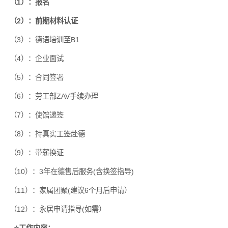
（1）：报名
（2）：前期材料认证
（3）：德语培训至B1
（4）：企业面试
（5）：合同签署
（6）：劳工部ZAV手续办理
（7）：使馆递签
（8）：持真实工签赴德
（9）：带薪换证
（10）：3年在德售后服务(含换签指导)
（11）：家属团聚(建议6个月后申请）
（12）：永居申请指导(如需）
⭐️工作内容：