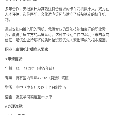
多年合作，安拙累计为其输送符合要求的卡车司机数十人，双方在
人才评估、岗位匹配、文化适应等环节建立了成熟稳定的协作机
制。
通过安拙内推入职的司机，凭借专业的驾驶技能和良好的职业素
养，赢得了雇主方的高度认可。这种在长期合作中沉淀下来的双向
信任，是该企业持续将优质岗位资源优先向安拙释放的根本原因。
职业卡车司机赴德准入要求
⭐️申请要求：
年龄
：31—43周岁（建议年龄）
驾照
：持有国内驾照A2/B2（货运）驾照
学历
：高中（中专）及以上全日制学历
语言
：愿意学习德语至B1水平
⭐️办理流程：