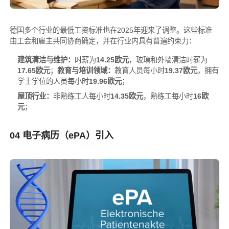
德国多个行业的最低工资标准也在2025年迎来了调整。这些标准
由工会和雇主共同协商确定，并在行业内具有普遍约束力：
建筑清洁与维护：
时薪为
14.25欧元
，玻璃和外墙清洁时薪为
17.65欧元
；
教育与培训领域：
教育人员每小时
19.37欧元
，拥有
学士学位的人员每小时
19.96欧元
；
屋顶行业：
非熟练工人每小时
14.35欧元
，熟练工每小时
16欧
元
；
04 电子病历（ePA）引入