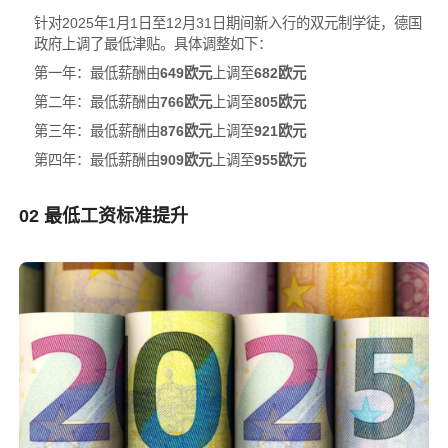
针对2025年1月1日至12月31日期间新入行的双元制学徒，德国
政府上调了最低津贴。具体调整如下：
第一年：最低薪酬由
649
欧元
上调至
682欧元
第二年：最低薪酬由
766欧元
上调至
805欧元
第三年：最低薪酬由
876欧元
上调至
92
1欧元
第四年：最低薪酬由
909欧元
上调至
955欧元
02 最低工资标准提升