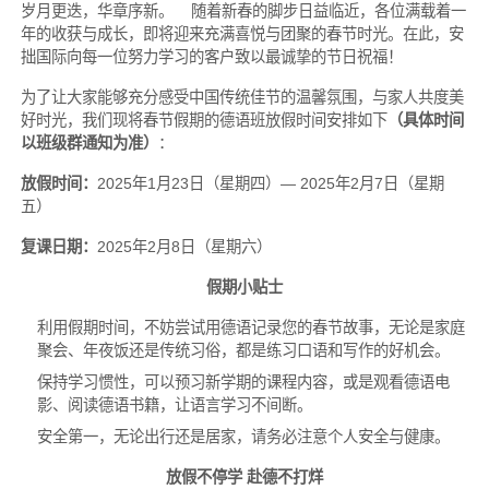
岁月更迭，华章序新。 随着新春的脚步日益临近，各位满载着一
年的收获与成长，即将迎来充满喜悦与团聚的春节时光。在此，安
拙国际向每一位努力学习的客户致以最诚挚的节日祝福！
为了让大家能够充分感受中国传统佳节的温馨氛围，与家人共度美
好时光，我们现将春节假期的德语班放假时间安排如下
（具体时间
以班级群通知为准）
：
放假时间：
2025年1月23日（星期四）— 2025年2月7日（星期
五）
复课日期：
2025年2月8日（星期六）
假期小贴士
利用假期时间，不妨尝试用德语记录您的春节故事，无论是家庭
聚会、年夜饭还是传统习俗，都是练习口语和写作的好机会。
保持学习惯性，可以预习新学期的课程内容，或是观看德语电
影、阅读德语书籍，让语言学习不间断。
安全第一，无论出行还是居家，请务必注意个人安全与健康。
放假不停学 赴德不打烊