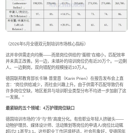
（2026年5月全德双元制培训市场核心指标）
这并非供需走向均衡——而是岗位供给的"蛋糕"在缩小，匹配效率
并未真正改善。另一边，未填补的培训岗位仍有近20万个。一边剩
人、一边剩岗，双向错配的规模接近10万人。
德国联邦教育部长卡琳·普里恩（Karin Prien）在报告发布会上直
言："岗位供给减少，而社会兴趣上升。由于供需不匹配导致仍有
许多岗位空缺，地区差异与培训职业类型分布不均进一步加剧了这
一发展。"
最紧缺的五个领域：4万护理岗位缺口
德国培训市场的"冷"与"热"高度分化。有些职业年轻人挤破头——
动物护理员、媒体设计师、活动策划等岗位的申请人/岗位比动辄
超过2:1甚至3:1。这些职业工作环境舒适，社会形象好，受德国年