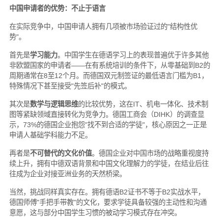
中国申请者的优势：不止于语言
在实际竞争中，中国申请人拥有几项被市场验证过的"结构性优
势"。
首先是
学习能力
。中国学生在德语学习上的表现普遍优于许多其他
非欧盟国家的申请者——在有系统培训的条件下，从零基础到B2的
周期通常在8至12个月。而德国双元制签证的最低语言门槛为B1，
特殊情况下甚至接受"先签后补"的模式。
其次是
数学与逻辑思维
的比较优势，这在IT、机电一体化、技术制
图等紧缺领域直接转化为竞争力。德国工商会（DIHK）的调查显
示，73%的德国企业抱怨"找不到合适的学徒"，核心原因之一正是
申请人基础学科能力不足。
再者是
不可替代的文化价值
。德国企业对中国市场的战略重视度持
续上升，拥有中德双语背景和中国文化理解力的学徒，在结业后往
往成为企业对接亚洲业务的天然桥梁。
当然，挑战同样真实存在。拥有德语B2证书不等于B2实战水平，
德国师傅"手把手带教"的文化，要求学徒具备较强的主动性和沟通
意愿，这与部分中国学生习惯的被动学习模式存在冲突。