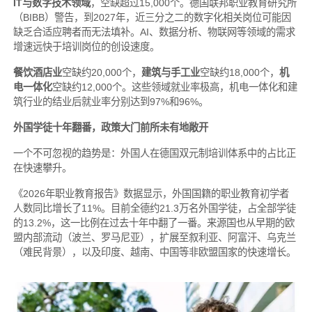
IT与数字技术领域
，空缺超过15,000个。德国联邦职业教育研究所
（BIBB）警告，到2027年，近三分之二的数字化相关岗位可能因
缺乏合适应聘者而无法填补。AI、数据分析、物联网等领域的需求
增速远快于培训岗位的创设速度。
餐饮酒店业
空缺约20,000个，
建筑与手工业
空缺约18,000个，
机
电一体化
空缺约12,000个。这些领域就业率极高，机电一体化和建
筑行业的结业后就业率分别达到97%和96%。
外国学徒十年翻番，政策大门前所未有地敞开
一个不可忽视的趋势是：外国人在德国双元制培训体系中的占比正
在快速攀升。
《2026年职业教育报告》数据显示，外国国籍的职业教育初学者
人数同比增长了11%。目前全德约21.3万名外国学徒，占全部学徒
的13.2%，这一比例在过去十年中翻了一番。来源国也从早期的欧
盟内部流动（波兰、罗马尼亚），扩展至叙利亚、阿富汗、乌克兰
（难民背景），以及印度、越南、中国等非欧盟国家的快速增长。