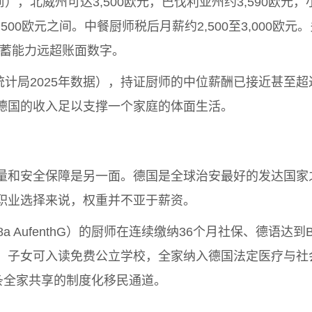
威州可达3,500欧元，巴伐利亚州约3,590欧元，小费另计。综合
8,500欧元之间。中餐厨师税后月薪约2,500至3,00
储蓄能力远超账面数字。
联邦统计局2025年数据），持证厨师的中位薪酬已接近甚
德国的收入足以支撑一个家庭的体面生活。
量和安全保障是另一面。德国是全球治安最好的发达国家
职业选择来说，权重并不亚于薪资。
a AufenthG）的厨师在连续缴纳36个月社保、德语
，子女可入读免费公立学校，全家纳入德国法定医疗与社
条全家共享的制度化移民通道。