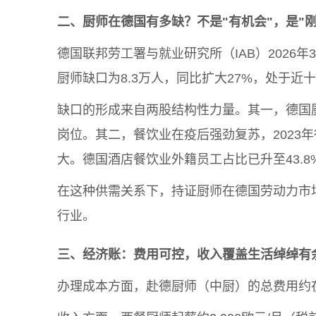
二、厨师在德国有多缺
？
不是"有机会"，是"刚
德国联邦劳工署与就业研究所（IAB）2026
厨师缺口为8.3万人，同比扩大27%，处于
缺口的形成来自两股结构性力量。其一，德国
岗位。其二，餐饮业在疫后强劲复苏，2023年
大。德国酒店餐饮业外籍员工占比已升至43.
在这种供需关系下，持证厨师在德国劳动力市
行业。
三、经济账：费用可控，收入覆盖生活
绰绰有
办理成本方面，赴德厨师（中厨）的总费用约在