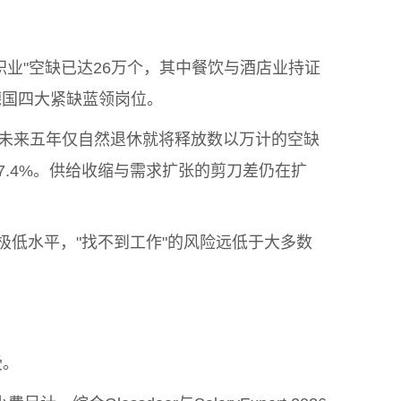
职业"空缺已达26万个，其中餐饮与酒店业持证
德国四大紧缺蓝领岗位。
，未来五年仅自然退休就将释放数以万计的空缺
7.4%。供给收缩与需求扩张的剪刀差仍在扩
低水平，"找不到工作"的风险远低于大多数
受。