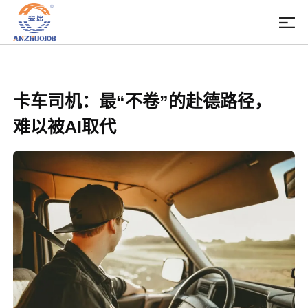
卡车司机：最“不卷”的赴德路径，
难以被AI取代