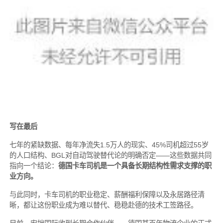
写在最后
七年的紧缺数据、每年净流失1.5万人的现实、45%司机超过55岁
的人口结构、BGL对自动驾驶替代论的明确否定——这些数据共同
指向一个结论：
德
国卡车司机是一个具备长期结构性需求支撑的职
业方向。
与此同时，卡车司机的职业稳定、薪酬福利保障以及永居路径清
晰，都让这份职业成为难以替代、稳稳赴德的技术工签路径。