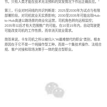
节。只有人类才能在技术无法预料的突发情况下作出正确反应。"
第三，行业对时间线的共识判断是：2025至2030年为试点与有限
部署阶段，对司机就业无实质影响；2030至2035年可能出现Hub-
to-Hub高速公路场景的商业化运营，司机角色转向远程监控；
2035年以后才有大范围推广的可能。在10至15年内，自动驾驶更
可能改变司机的工作性质，而非消灭就业需求。
简答来说，卡车司机之所以被归入"AI最难替代的职业"类别，根本
原因在于它不是一个纯操作型工种，而是一个集技术操作、法规合
规、客户对接和现场决策于一体的复合型职业。