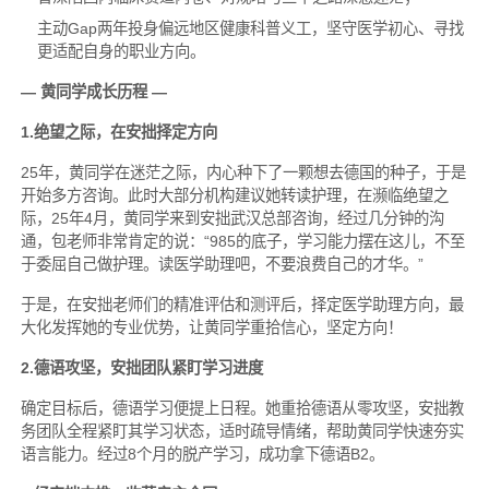
主动Gap两年投身偏远地区健康科普义工，坚守医学初心、寻找
更适配自身的职业方向。
— 黄同学成长历程 —
1.绝望之际，在安拙择定方向
25年，黄同学在迷茫之际，内心种下了一颗想去德国的种子，于是
开始多方咨询。此时大部分机构建议她转读护理，在濒临绝望之
际，25年4月，黄同学来到安拙武汉总部咨询，经过几分钟的沟
通，包老师非常肯定的说：“985的底子，学习能力摆在这儿，不至
于委屈自己做护理。读医学助理吧，不要浪费自己的才华。”
于是，在安拙老师们的精准评估和测评后，择定医学助理方向，最
大化发挥她的专业优势，让黄同学重拾信心，坚定方向！
2.德语攻坚，安拙团队紧盯学习进度
确定目标后，德语学习便提上日程。她重拾德语从零攻坚，安拙教
务团队全程紧盯其学习状态，适时疏导情绪，帮助黄同学快速夯实
语言能力。经过8个月的脱产学习，成功拿下德语B2。