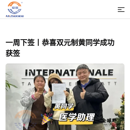
一周下签丨恭喜双元制黄同学成功
获签