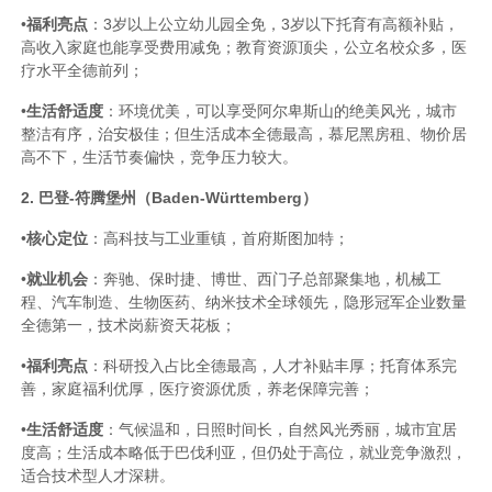
•
福利亮点
：3岁以上公立幼儿园全免，3岁以下托育有高额补贴，
高收入家庭也能享受费用减免；教育资源顶尖，公立名校众多，医
疗水平全德前列；
•
生活舒适度
：环境优美，可以享受阿尔卑斯山的绝美风光，城市
整洁有序，治安极佳；但生活成本全德最高，慕尼黑房租、物价居
高不下，生活节奏偏快，竞争压力较大。
2. 巴登-符腾堡州（Baden-Württemberg）
•
核心定位
：高科技与工业重镇，首府斯图加特；
•
就业机会
：奔驰、保时捷、博世、西门子总部聚集地，机械工
程、汽车制造、生物医药、纳米技术全球领先，隐形冠军企业数量
全德第一，技术岗薪资天花板；
•
福利亮点
：科研投入占比全德最高，人才补贴丰厚；托育体系完
善，家庭福利优厚，医疗资源优质，养老保障完善；
•
生活舒适度
：气候温和，日照时间长，自然风光秀丽，城市宜居
度高；生活成本略低于巴伐利亚，但仍处于高位，就业竞争激烈，
适合技术型人才深耕。