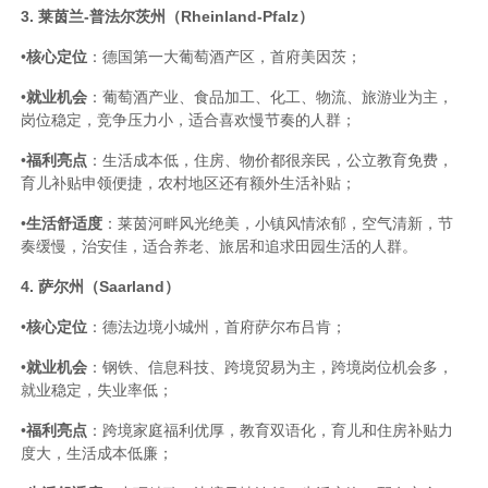
3. 莱茵兰-普法尔茨州（Rheinland-Pfalz）
•
核心定位
：德国第一大葡萄酒产区，首府美因茨；
•
就业机会
：葡萄酒产业、食品加工、化工、物流、旅游业为主，
岗位稳定，竞争压力小，适合喜欢慢节奏的人群；
•
福利亮点
：生活成本低，住房、物价都很亲民，公立教育免费，
育儿补贴申领便捷，农村地区还有额外生活补贴；
•
生活舒适度
：莱茵河畔风光绝美，小镇风情浓郁，空气清新，节
奏缓慢，治安佳，适合养老、旅居和追求田园生活的人群。
4. 萨尔州（Saarland）
•
核心定位
：德法边境小城州，首府萨尔布吕肯；
•
就业机会
：钢铁、信息科技、跨境贸易为主，跨境岗位机会多，
就业稳定，失业率低；
•
福利亮点
：跨境家庭福利优厚，教育双语化，育儿和住房补贴力
度大，生活成本低廉；