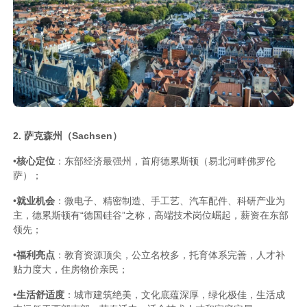
2. 萨克森州（Sachsen）
•
核心定位
：东部经济最强州，首府德累斯顿（易北河畔佛罗伦
萨）；
•
就业机会
：微电子、精密制造、手工艺、汽车配件、科研产业为
主，德累斯顿有“德国硅谷”之称，高端技术岗位崛起，薪资在东部
领先；
•
福利亮点
：教育资源顶尖，公立名校多，托育体系完善，人才补
贴力度大，住房物价亲民；
•
生活舒适度
：城市建筑绝美，文化底蕴深厚，绿化极佳，生活成