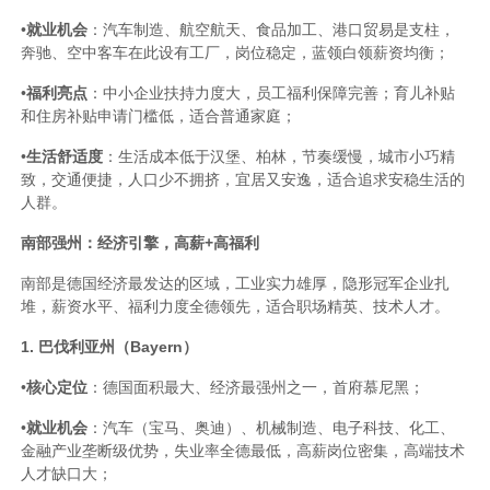
•
就业机会
：汽车制造、航空航天、食品加工、港口贸易是支柱，
奔驰、空中客车在此设有工厂，岗位稳定，蓝领白领薪资均衡；
•
福利亮点
：中小企业扶持力度大，员工福利保障完善；育儿补贴
和住房补贴申请门槛低，适合普通家庭；
•
生活舒适度
：生活成本低于汉堡、柏林，节奏缓慢，城市小巧精
致，交通便捷，人口少不拥挤，宜居又安逸，适合追求安稳生活的
人群。
南部强州：经济引擎，高薪+高福利
南部是德国经济最发达的区域，工业实力雄厚，隐形冠军企业扎
堆，薪资水平、福利力度全德领先，适合职场精英、技术人才。
1. 巴伐利亚州（Bayern）
•
核心定位
：德国面积最大、经济最强州之一，首府慕尼黑；
•
就业机会
：汽车（宝马、奥迪）、机械制造、电子科技、化工、
金融产业垄断级优势，失业率全德最低，高薪岗位密集，高端技术
人才缺口大；