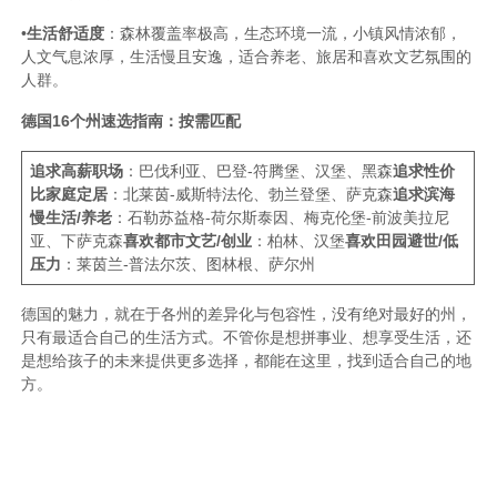
•
生活舒适度
：森林覆盖率极高，生态环境一流，小镇风情浓郁，
人文气息浓厚，生活慢且安逸，适合养老、旅居和喜欢文艺氛围的
人群。
德国16个州速选指南：按需匹配
追求高薪职场
：巴伐利亚、巴登-符腾堡、汉堡、黑森
追求性价
比家庭定居
：北莱茵-威斯特法伦、勃兰登堡、萨克森
追求滨海
慢生活/养老
：石勒苏益格-荷尔斯泰因、梅克伦堡-前波美拉尼
亚、下萨克森
喜欢都市文艺/创业
：柏林、汉堡
喜欢田园避世/低
压力
：莱茵兰-普法尔茨、图林根、萨尔州
德国的魅力，就在于各州的差异化与包容性，没有绝对最好的州，
只有最适合自己的生活方式。不管你是想拼事业、想享受生活，还
是想给孩子的未来提供更多选择，都能在这里，找到适合自己的地
方。