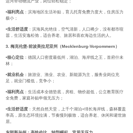
运河带动物流产业，岗位轻松稳定；
•
福利亮点
：滨海地区生活补贴，育儿托育免费力度大，住房压力
极小；
•
生活舒适度
：滨海风光绝佳，空气清新，人口稀少，没有都市喧
嚣，生活安逸松弛，适合养老、旅居和喜欢海边生活的人。
3. 梅克伦堡-前波美拉尼亚州（Mecklenburg-Vorpommern）
•
核心定位
：德国人口密度最低州，湖泊、海岸线之王，首府什未
林；
•
就业机会
：旅游业、渔业、农业、新能源为主，服务业岗位充
足，就业门槛低，竞争小；
•
福利亮点
：生活成本全德垫底，房租、物价超低，公立教育医疗
全免费，家庭补贴申领无压力；
•
生活舒适度
：天然自然天堂，上千个湖泊+绵长海岸线，森林覆盖
率高，原生态环境拉满，节奏慢到极致，适合养老、休闲和避世旅
居。
东部新兴州：高性价比，转型崛起，宜居无压力