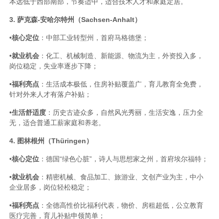
本远低于西部南部，节奏适中，适合技术人才和家庭定居。
3. 萨克森-安哈尔特州（Sachsen-Anhalt）
•
核心定位
：中部工业转型州，首府马格德堡；
•
就业机会
：化工、机械制造、新能源、物流为主，外资投入多，
岗位稳定，失业率逐步下降；
•
福利亮点
：生活成本极低，住房补贴覆盖广，育儿教育全免费，
针对外来人才有落户补贴；
•
生活舒适度
：历史古迹众多，自然风光秀丽，生活安逸，压力全
无，适合普通工薪家庭和养老。
4. 图林根州（Thüringen）
•
核心定位
：德国“绿色心脏”，诗人与思想家之州，首府埃尔福特；
•
就业机会
：精密机械、食品加工、旅游业、文创产业为主，中小
企业居多，岗位轻松稳定；
•
福利亮点
：全德高性价比福利代表，物价、房租超低，公立教育
医疗完善，育儿补贴申领简单；