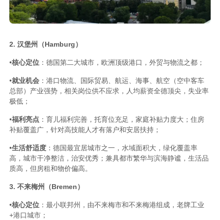
2. 汉堡州（Hamburg）
•
核心定位
：德国第二大城市，欧洲顶级港口，外贸与物流之都；
•
就业机会
：港口物流、国际贸易、航运、海事、航空（空中客车
总部）产业强势，相关岗位供不应求，人均薪资全德顶尖，失业率
极低；
•
福利亮点
：育儿福利完善，托育位充足，家庭补贴力度大；住房
补贴覆盖广，针对高技能人才有落户和安居扶持；
•
生活舒适度
：德国最宜居城市之一，水域面积大，绿化覆盖率
高，城市干净整洁，治安优秀；兼具都市繁华与滨海静谧，生活品
质高，但房租和物价偏高。
3. 不来梅州（Bremen）
•
核心定位
：最小联邦州，由不来梅市和不来梅港组成，老牌工业
+港口城市；