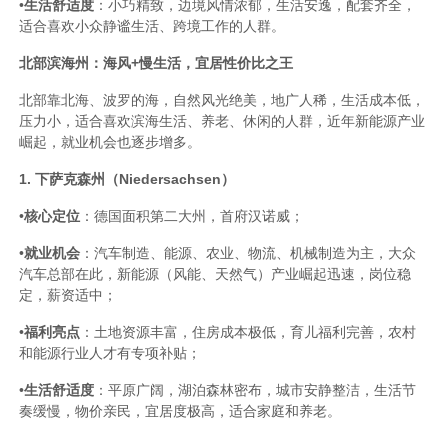
•
生活舒适度
：小巧精致，边境风情浓郁，生活安逸，配套齐全，
适合喜欢小众静谧生活、跨境工作的人群。
北部滨海州：海风+慢生活，宜居性价比之王
北部靠北海、波罗的海，自然风光绝美，地广人稀，生活成本低，
压力小，适合喜欢滨海生活、养老、休闲的人群，近年新能源产业
崛起，就业机会也逐步增多。
1. 下萨克森州（Niedersachsen）
•
核心定位
：德国面积第二大州，首府汉诺威；
•
就业机会
：汽车制造、能源、农业、物流、机械制造为主，大众
汽车总部在此，新能源（风能、天然气）产业崛起迅速，岗位稳
定，薪资适中；
•
福利亮点
：土地资源丰富，住房成本极低，育儿福利完善，农村
和能源行业人才有专项补贴；
•
生活舒适度
：平原广阔，湖泊森林密布，城市安静整洁，生活节
奏缓慢，物价亲民，宜居度极高，适合家庭和养老。