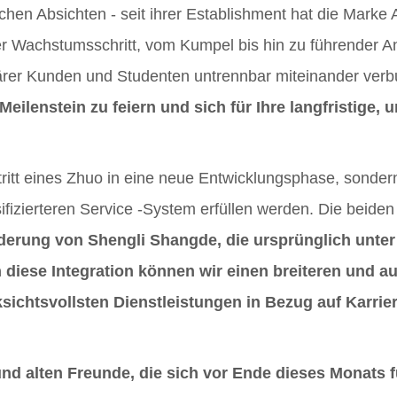
lichen Absichten - seit ihrer Establishment hat die Marke
eder Wachstumsschritt, vom Kumpel bis hin zu führender 
onärer Kunden und Studenten untrennbar miteinander ver
eilenstein zu feiern und sich für Ihre langfristige,
Kontaktieren Sie uns
tritt eines Zhuo in eine neue Entwicklungsphase, sonde
fizierteren Service -System erfüllen werden. Die beiden
erung von Shengli Shangde, die ursprünglich unter 
iese Integration können wir einen breiteren und au
ksichtsvollsten Dienstleistungen in Bezug auf Karr
und alten Freunde, die sich vor Ende dieses Monats